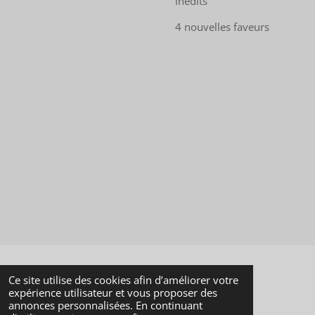
inédits
4 nouvelles faveurs
Ce site utilise des cookies afin d’améliorer votre
Contact : badologames@gmail.com
expérience utilisateur et vous proposer des
© 2023 - 2026 Badolo Games
annonces personnalisées. En continuant
Propulsé par
Webador