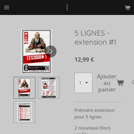
l
Passer
au
contenu
principal
5 LIGNES -
extension #1
12,99 €
Ajouter
au
panier
Prémiére extension
pour 5 lignes
2 nouveaux blocs